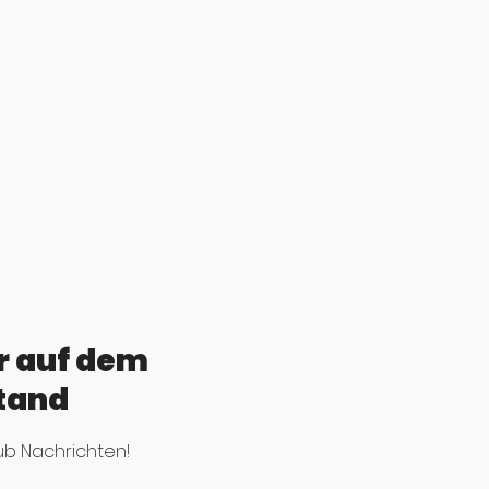
r auf dem
tand
ub Nachrichten!