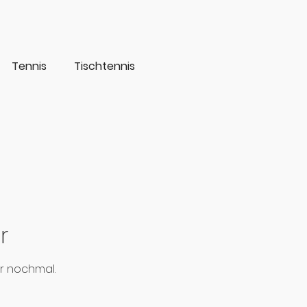
Tennis
Tischtennis
r
r nochmal.