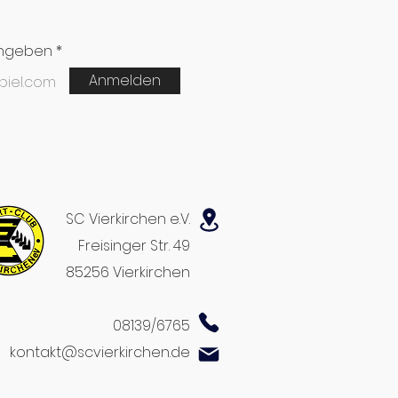
ingeben
Anmelden
SC Vierkirchen e.V.
Freisinger Str. 49
85256 Vierkirchen
08139/6765
kontakt@scvierkirchen.de