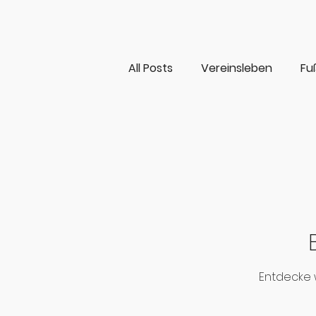
All Posts
Vereinsleben
Fu
Freizeitsport
Gymnastik
Entdecke 