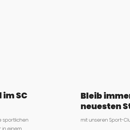
 im SC
Bleib imme
neuesten S
ne sportlichen
mit unseren Sport-Cl
 in einem