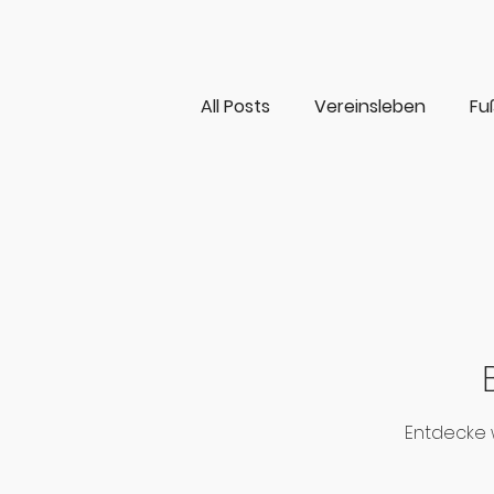
All Posts
Vereinsleben
Fu
Freizeitsport
Gymnastik
Entdecke 