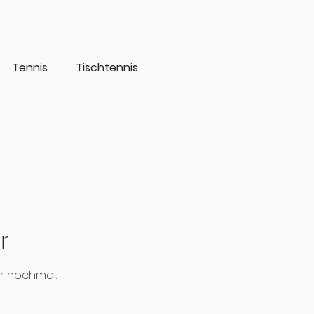
Tennis
Tischtennis
r
r nochmal.