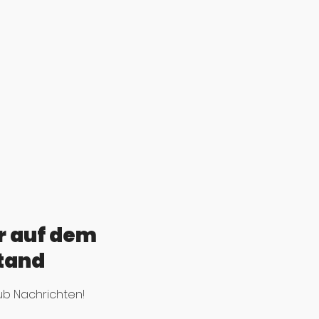
r auf dem
tand
ub Nachrichten!