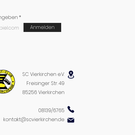
ingeben
Anmelden
SC Vierkirchen e.V.
Freisinger Str. 49
85256 Vierkirchen
08139/6765
kontakt@scvierkirchen.de