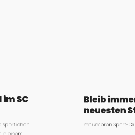
 im SC
Bleib imme
neuesten S
ne sportlichen
mit unseren Sport-Cl
 in einem