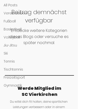
All Posts
Beitrag demnächst
Vereinsleben
verfügbar
Fußball
Basketball
Entdecke weitere Kategorien
dieses Blogs oder versuche es
Volleyball
später nochmal.
Jiu-Jitsu
Ski
Tennis
Tischtennis
Freizeitsport
Gymnastik
Werde Mitglied im
SC Vierkirchen
Du willst dich fit halten, deine sportlichen
Leistungen verbessern oder in einem