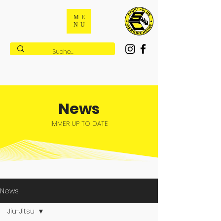
ME
NU
News
IMMER UP TO DATE
News
Jiu-Jitsu