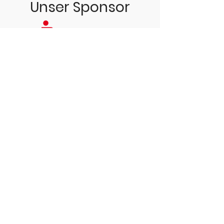
Unser Sponsor
SC Vierkirchen e.V.
Freisinger Str. 49
85256 Vierkirchen
08139/6765
kontakt@scvierkirchen.de