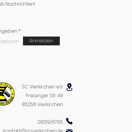
ub Nachrichten!
ingeben
Anmelden
SC Vierkirchen e.V.
Freisinger Str. 49
85256 Vierkirchen
08139/6765
kontakt@scvierkirchen.de