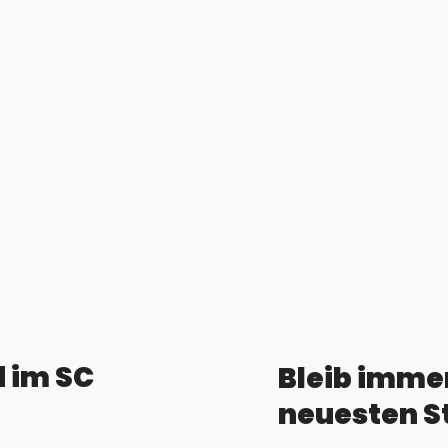
 im SC
Bleib imme
neuesten S