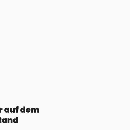
r auf dem
tand